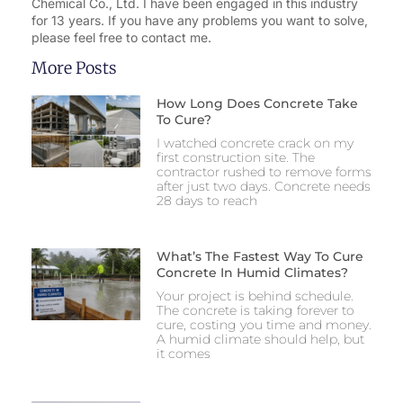
Chemical Co., Ltd. I have been engaged in this industry
for 13 years. If you have any problems you want to solve,
please feel free to contact me.
More Posts
How Long Does Concrete Take
To Cure?
I watched concrete crack on my
first construction site. The
contractor rushed to remove forms
after just two days. Concrete needs
28 days to reach
What’s The Fastest Way To Cure
Concrete In Humid Climates?
Your project is behind schedule.
The concrete is taking forever to
cure, costing you time and money.
A humid climate should help, but
it comes