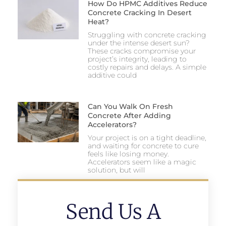
How Do HPMC Additives Reduce
Concrete Cracking In Desert
Heat?
Struggling with concrete cracking
under the intense desert sun?
These cracks compromise your
project’s integrity, leading to
costly repairs and delays. A simple
additive could
Can You Walk On Fresh
Concrete After Adding
Accelerators?
Your project is on a tight deadline,
and waiting for concrete to cure
feels like losing money.
Accelerators seem like a magic
solution, but will
Send Us A