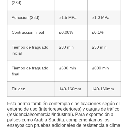
(28d)
Adhesión (28d)
≥1.5 MPa
≥1.0 MPa
Contracción lineal
≤0.08%
≤0.1%
Tiempo de fraguado
≥30 min
≥30 min
inicial
Tiempo de fraguado
≤600 min
≤600 min
final
Fluidez
140-160mm
140-160mm
Esta norma también contempla clasificaciones según el
entorno de uso (interiores/exteriores) y cargas de tráfico
(residencial/comercial/industrial). Para exportación a
países como Arabia Saudita, complementamos los
ensayos con pruebas adicionales de resistencia a clima