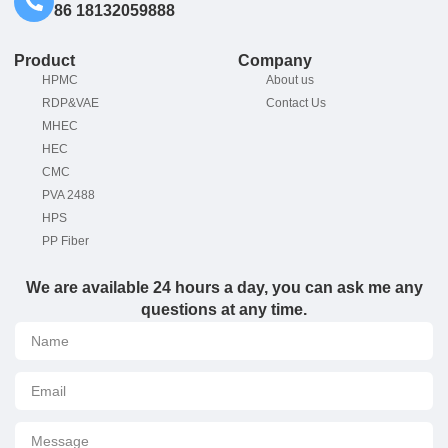
86 18132059888
Product
Company
HPMC
About us
RDP&VAE
Contact Us
MHEC
HEC
CMC
PVA 2488
HPS
PP Fiber
We are available 24 hours a day, you can ask me any
questions at any time.